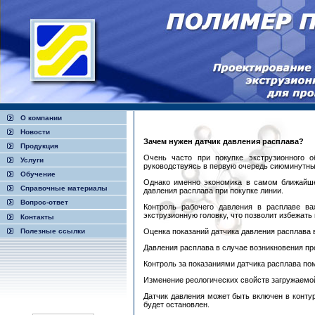
О компании
Новости
Зачем нужен датчик давления расплава?
Продукция
Очень часто при покупке экструзионного о
Услуги
руководствуясь в первую очередь сиюминутн
Обучение
Однако именно экономика в самом ближайше
Справочные материалы
давления расплава при покупке линии.
Вопрос-ответ
Контроль рабочего давления в расплаве в
экструзионную головку, что позволит избежать
Контакты
Полезные ссылки
Оценка показаний датчика давления расплава
Давления расплава в случае возникновения пр
Контроль за показаниями датчика расплава п
Изменение реологических свойств загружаемой
Датчик давления может быть включен в контур
будет остановлен.