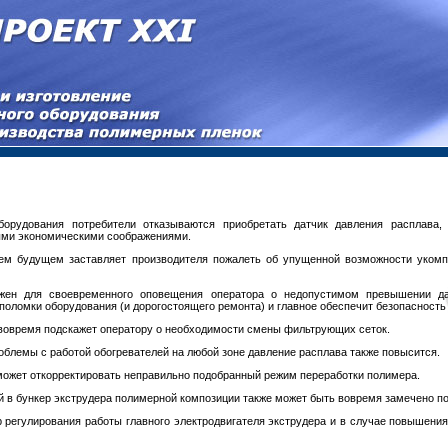
борудования потребители отказываются приобретать датчик давления расплава,
ыми экономическими соображениями.
м будущем заставляет производителя пожалеть об упущенной возможности укомпл
ажен для своевременного оповещения оператора о недопустимом превышении д
 поломки оборудования (и дорогостоящего ремонта) и главное обеспечит безопасность
 вовремя подскажет оператору о необходимости смены фильтрующих сеток.
облемы с работой обогревателей на любой зоне давление расплава также повысится.
оможет откорректировать неправильно подобранный режим переработки полимера.
 в бункер экструдера полимерной композиции также может быть вовремя замечено по
 регулирования работы главного электродвигателя экструдера и в случае повышения