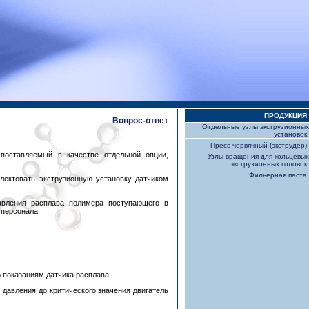
ПРОДУКЦИЯ
Вопрос-ответ
Отдельные узлы экструзионных
установок
Пресс червячный (экструдер)
 поставляемый в качестве отдельной опции,
Узлы вращения для кольцевых
экструзионных головок
Фильерная паста
ектовать экструзионную установку датчиком
авления расплава полимера поступающего в
 персонала.
 показаниям датчика расплава.
 давления до критического значения двигатель